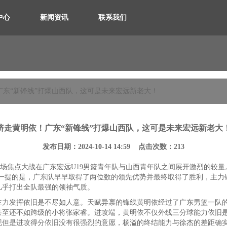
中心
新闻资讯
联系我们
广东“新锋线”打爆山西队，这可是未来宏远新老大！
挤走黄明依！广东“新锋线”打爆山西队，这可是未来宏远新老大
发布日期：2024-10-14 14:59 点击次数：213
，一场焦点大战在广东宏远U19男篮青年队与山西青年队之间展开激烈的
得一提的是，广东队早早取得了两位数的领先优势并最终取得了胜利，主力锋线
几乎打出全队最强的领袖气质。
主力发挥依旧是不尽如人意。天赋异禀的锋线黄明依经过了广东男篮一队
甚至还不如跨级的小将张家睿。进攻端，黄明依不仅外线三分球能力依旧
现但是进攻得分依旧没有很强烈的意愿，杨溢的终结能力与徐杰的差距确