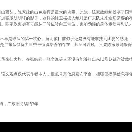
山西队，陈家政的出色发挥是最大的功臣。此战，陈家政继续扮演了国青
到了加强版胡明轩的影子，这样的锋卫摇摆人绝对是广东队未来迫切需要的
同。陈家政更加有可能从二号位转向三号位，更加劲爆的身体素质与对抗
依不再是球队的第一核心。黄明依目前似乎还是没有能够找到比赛的感觉
才是广东队储备力量中最值得培养的存在。甚至可以说，只要陈家政能够
球员来扛大旗。在张皓嘉、张文逸等人还没有能够打出来以及赵锦洋被裁
：该文观点仅代表作者本人，搜狐号系信息发布平台，搜狐仅提供信息存
琦，广东旧将续约3年