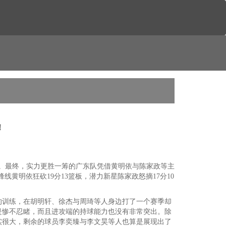
！
较量。最终，实力更胜一筹的广东队凭借黄明依与陈家政等主
黄明依狂砍19分13篮板，潜力新星陈家政怒摘17分10
的训练，在胡明轩、徐杰与周琦等人身边打了一个赛季却
是惨不忍睹，而且进攻端的持球能力也没有非常突出。除
实很大，剩余的球员李奕臻与李文昊等人也算是展现出了