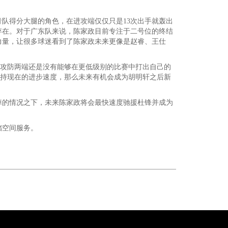
队得分大腿的角色，在进攻端仅仅只是13次出手就轰出
存在。对于广东队来说，陈家政目前专注于二号位的终结
力量，让很多球迷看到了陈家政未来更像是赵睿、王仕
，攻防两端还是没有能够在更低级别的比赛中打出自己的
保持现在的进步速度，那么未来有机会成为胡明轩之后新
掉的情况之下，未来陈家政将会最快速度驰援杜锋并成为
储空间服务。