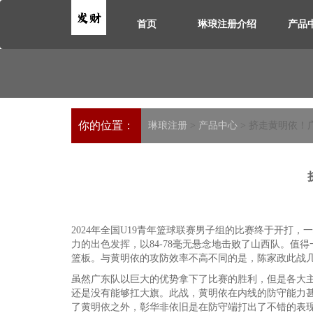
首页
琳琅注册介绍
产品
你的位置：
琳琅注册
>
产品中心
> 挤走黄明依！
2024年全国U19青年篮球联赛男子组的比赛终于开打
力的出色发挥，以84-78毫无悬念地击败了山西队。值
篮板。与黄明依的攻防效率不高不同的是，陈家政此战
虽然广东队以巨大的优势拿下了比赛的胜利，但是各大
还是没有能够扛大旗。此战，黄明依在内线的防守能力
了黄明依之外，彰华非依旧是在防守端打出了不错的表