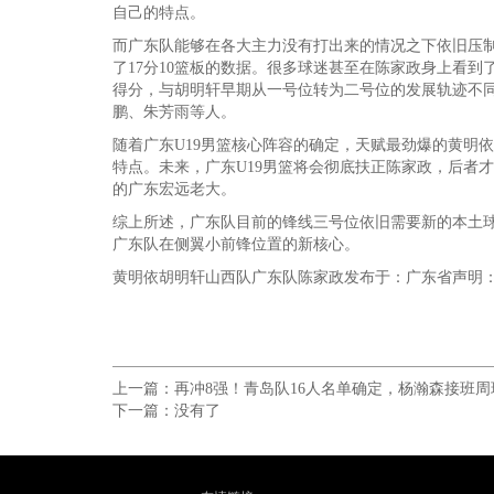
自己的特点。
而广东队能够在各大主力没有打出来的情况之下依旧压制
了17分10篮板的数据。很多球迷甚至在陈家政身上看
得分，与胡明轩早期从一号位转为二号位的发展轨迹不
鹏、朱芳雨等人。
随着广东U19男篮核心阵容的确定，天赋最劲爆的黄明
特点。未来，广东U19男篮将会彻底扶正陈家政，后者
的广东宏远老大。
综上所述，广东队目前的锋线三号位依旧需要新的本土
广东队在侧翼小前锋位置的新核心。
黄明依胡明轩山西队广东队陈家政发布于：广东省声明
上一篇：
再冲8强！青岛队16人名单确定，杨瀚森接班周
下一篇：没有了