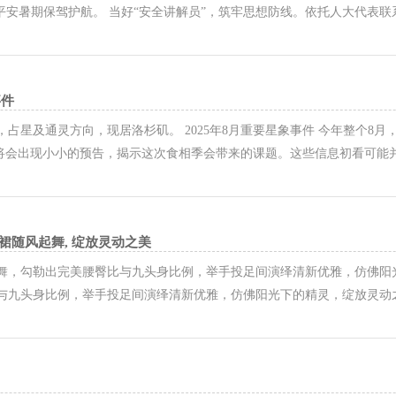
平安暑期保驾护航。 当好“安全讲解员”，筑牢思想防线。依托人大代表
水宣传“进万家”活动。通过发放宣传手册、现场讲解溺水急救知识、利用
”等安全常识，重点提醒留守儿...
事件
占星及通灵方向，现居洛杉矶。 2025年8月重要星象事件 今年整个8
周将会出现小小的预告，揭示这次食相季会带来的课题。这些信息初看可能并
本身不是日食，但它标志着我们正式踏入这一轮食相季，紧随其后的将是9
生在月全食之时】。...
短裙随风起舞, 绽放灵动之美
舞，勾勒出完美腰臀比与九头身比例，举手投足间演绎清新优雅，仿佛阳
与九头身比例，举手投足间演绎清新优雅，仿佛阳光下的精灵，绽放灵动
足间演绎清新优雅，仿佛阳光下的精灵，绽放灵动之美。 粉色衬衫轻盈
阳光下的精灵，绽放灵动之美。 粉...