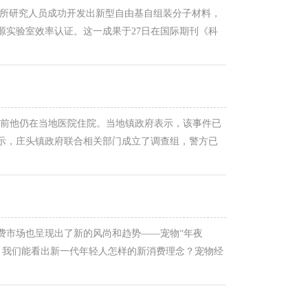
该所研究人员成功开发出新型自由基自组装分子材料，
实验室效率认证。这一成果于27日在国际期刊《科
、光伏建筑等领域。但在钙钛矿太阳能电池中广泛使用
目前他仍在当地医院住院。当地镇政府表示，该事件已
示，庄头镇政府联合相关部门成立了调查组，警方已
不知道，没有这回事”。 王先生在住院（媒体报道截
费市场也呈现出了新的风尚和趋势——宠物“年夜
场，我们能看出新一代年轻人怎样的新消费理念？宠物经
 近年来，随着宠物产业的不断发展，春节宠物消费市