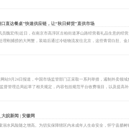
腿最细的部分；再套上短款羽绒服（选的是收腰版型，袖口有螺纹收紧），
才是它的“氛围感搭子...
口直达餐桌”快速供应链，让“秋日鲜货”直供市场
鹏通讯员魏宏伟)近日，在南京市高淳区古柏街道茅山路经营着礼品生意的经
处理刚捕捞的大闸蟹，装箱后通过冷链物流发往北京，这些青背白肚、金爪
，高淳的大闸蟹迎来成熟期，青背白肚、金爪黄毛的大闸蟹陆续“爬”出水
、料足，螃蟹个个膏满黄肥...
社网站9月24日报道，中国市场监管部门正采取一系列举措，遏制外卖领
场监督管理总局起草了相关规定，内容包括规范平台收费项目，以及提高
商家。 随着京东在今年夏天进军外卖市场，外卖领域竞争进一步升级。
润空间，同时也给商家和外卖骑...
大皖新闻 | 安徽网
童溺水风险随之增高。为切实保障辖区内未成年人生命安全，怀宁县腊树镇