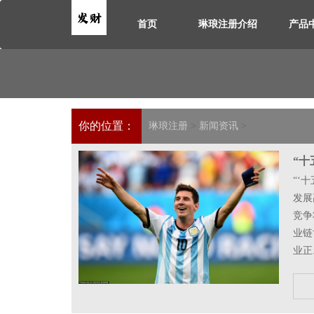
首页
琳琅注册介绍
产品
你的位置：
琳琅注册
>
新闻资讯
>
“十
刘田香，又一次驱
“‘
往北京，这些青背
发展
蟹迎来成熟期，青背
竞争
着说：“今年水
业链
业正.