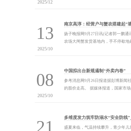
2025/12
曲线，下摆到膝盖上方两指，露出小
羽绒服不是只能配毛衣+牛仔裤，小黑裙
南京高淳：经营户与蟹农搭建起“塘
13
扬子晚报网9月27日讯(记者郭一
农场大闸蟹发货基地内，手不停歇地
2025/10
日就能端上消费者餐桌。 秋分过后
按规格分框，一边笑着说：“今年水好
中国拟出台新规遏制“外卖内卷”
08
参考消息网9月26日报道据彭博新闻
的股价走高。 据媒体报道，国家市
2025/10
有序竞争，并保护在竞争中受波及的
折扣力度应对，这反过来压缩了行业利
多维度发力筑牢防溺水“安全防线”_
21
盛夏来临，气温持续攀升，青少年儿