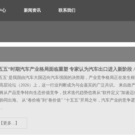
中心
新闻资讯
联系我们
五五”时期汽车产业格局面临重塑 专家认为汽车出口进入新阶段 
十五五’是我国由汽车大国迈向汽车强国的决胜期，产业竞争格局正在发生根本
高层论坛（2026）上，这一行业判断成为与会嘉宾的广泛共识。 来自
将从产品竞争转向生态价值竞争，技术迭代趋势也将从“软件定义”加速迈向
协同出海。 从“卷价格”到“卷价值” “十五五”开局之年，汽车产业的竞
..
【更多...】