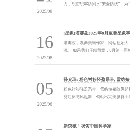
力，织密织牢防溺水“安全防线”，为
2025/08
（居）、学校、田间地头，开展防溺
案例等方式，向家长和孩子普及“六不准
(星象)塔娜兹2025年8月重要星象
16
塔娜兹，澳裔美籍作家、网站创始人，
流。 如果我们仔细留意，8月第一
2025/08
象会变得越来越清晰。虽然这次新月
观，与地球大气折射现象有关，一般发
孙允珠: 粉色衬衫轻盈系带, 雪纺
05
粉色衬衫轻盈系带，雪纺短裙随风起
纺短裙随风起舞，勾勒出完美腰臀比
2025/08
出完美腰臀比与九头身比例，举手投
比例，举手投足间演绎清新优雅，仿佛
新突破！祝贺中国科学家