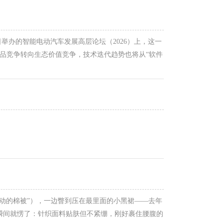
日举办的智能电动汽车发展高层论坛（2026）上，这一
品竞争转向生态价值竞争，技术迭代趋势也将从“软件
“十五五”开局之年，汽车产业的竞争逻辑正在发生深刻变
移动的棉被”），一边瞥到压在最里面的小黑裙——去年
瞬间就愣了：针织面料贴肤但不紧绷，刚好裹住腰腹的