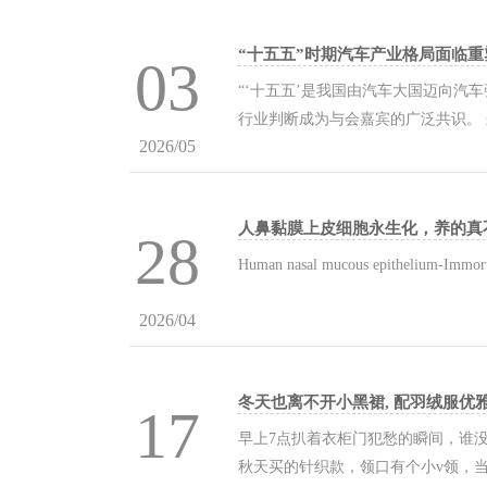
“十五五”时期汽车产业格局面临重
03
“‘十五五’是我国由汽车大国迈向汽车
行业判断成为与会嘉宾的广泛共识。
2026/05
定义”加速迈向“AI定义”，出口模式
化。单纯依靠价格战已难以为继，行业正
人鼻黏膜上皮细胞永生化，养的真
28
Human nasal mucous epithelium
2026/04
冬天也离不开小黑裙, 配羽绒服优雅
17
早上7点扒着衣柜门犯愁的瞬间，谁
秋天买的针织款，领口有个小v领，