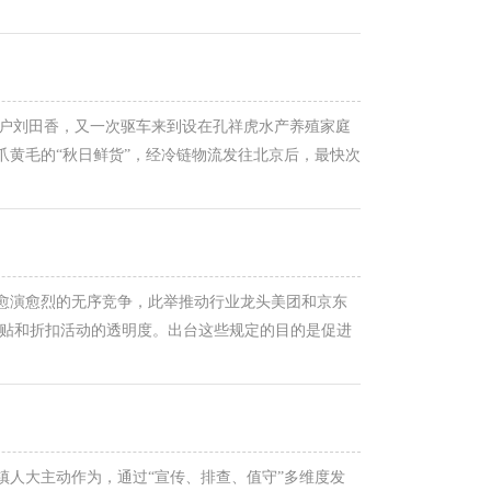
镜子里的人瞬间从“圆滚滚”变成“有腰有腿”——原来
营户刘田香，又一次驱车来到设在孔祥虎水产养殖家庭
黄毛的“秋日鲜货”，经冷链物流发往北京后，最快次
面。在孔祥虎水产养殖家庭农场蟹农孔雷磊一边将螃蟹
域愈演愈烈的无序竞争，此举推动行业龙头美团和京东
补贴和折扣活动的透明度。出台这些规定的目的是促进
京东的入局迫使美团和阿里巴巴集团旗下的饿了么加大
人大主动作为，通过“宣传、排查、值守”多维度发