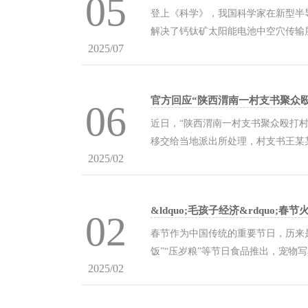
05
登上《科学》，我国科学家在新型半
解决了钙钛矿太阳能电池中空穴传输
2025/07
学》上发布。 钙钛矿太阳能电池因
的有机自组装分子的性能仍处于瓶颈，
官方回应“陕西渭南一村支书聚众
06
近日，“陕西渭南一村支书聚众殴打
移交给当地派出所处理，村支书王某
2025/02
受理并展开调查，事件中一名涉事村
图） 据媒体报道，近日，陕西省渭南
&ldquo;毛孩子经济&rdquo;
02
春节作为中国传统的重要节日，历来
饭”“压岁粮”等节日食品推出，宠
2025/02
济在电商上飞速发展将带动哪些相关
场也呈现出新的风尚，宠物们也成为节