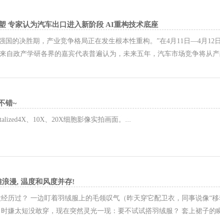
塑 专家认为汽车出口进入新阶段 AI重构技术底座
强国的决胜期，产业竞争格局正在发生根本性重构。”在4月11日—4月12
 来自政产学研各界的嘉宾代表普遍认为，未来五年，汽车市场竞争将从产
预计从整车贸易出口转变为全产业链协同出海。 从“卷价格”到“卷价值” 
...
不错~
-Immortalized4X、10X、20X细胞影像实拍画面。...
浪漫, 温度和风度并存!
没经历过？ 一边盯着羽绒服上的毛领叹气（昨天穿它配卫衣，同事说像“
当时嫌太短没敢穿，现在突然灵光一现：要不试试搭羽绒服？ 套上裙子的