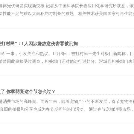
导体光伏研发实现新突破 记者从中国科学院长春应用化学研究所获悉，
层性能不足与难以大面积均匀制备的难题，相关技术获美国国家可再生能源
成本低、效率高、易加工等优势备受关注，可应用于光伏发电、车载光伏
尤其存在载流子传输能力不足、化学...
殴打村民”：1人因涉嫌故意伤害罪被刑拘
村民”一事，引发关注和热议。12月8日，被打村民王先生对极目新闻称，
某曾因此事接受过调查，相关部门还对他进行过处分。澄城县相关部门表
民王某因涉嫌故意伤害罪被刑事拘留。此前，村支书王某某回应媒体称“我
市澄城县庄头镇醍醐村村民王先...
春节火了 你家萌宠这个节怎么过？
是消费市场的高峰期。而近年来，随着宠物产业的不断发展，春节宠物消
物写真照的拍摄和分享也成为春节期间的热门活动。 通过春节宠物消费市
领域发展？这反映出我国经济发展步入哪一新阶段？ 萌宠们的新年这样过
日的主角之一。养宠消费者们通过...