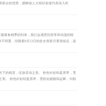
联系群众的优势，腊树镇人大组织各级代表深入村
村头大喇叭循环播报防溺水警示语、在微信群推送典型
月，随着食相季的到来，我们会感受到变革和动荡的暗
不明显，但随着8月23日的处女座新月逐渐临近，迹
月7日的“血月月食”【译注：血月是一种自然景象和奇
光下的精灵，绽放灵动之美。 粉色衬衫轻盈系带，雪
之美。 粉色衬衫轻盈系带，雪纺短裙随风起舞，勾勒
系带，雪纺短裙随风起舞，勾勒出完美腰臀比与九头身