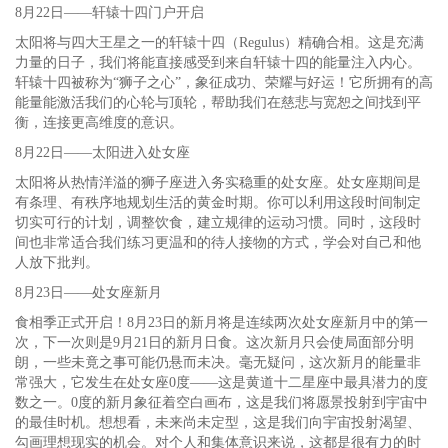
8月22日——轩辕十四门户开启
太阳将与四大王星之一的轩辕十四（Regulus）精确合相。这是充满
力量的日子，我们将能直接感受到来自轩辕十四的能量注入内心。
轩辕十四被称为“狮子之心”，象征成功、荣耀与好运！它所拥有的高
能量能激活我们的心轮与顶轮，帮助我们在慈悲与宽恕之间找到平
衡，连接更高维度的意识。
8月22日——太阳进入处女座
太阳将从热情洋溢的狮子座进入务实稳重的处女座。处女座期间是
有条理、有秩序地规划生活的黄金时期。你可以利用这段时间制定
切实可行的计划，调整饮食，建立规律的运动习惯。同时，这段时
间也非常适合我们练习更温和的待人接物的方式，学会对自己和他
人放下批判。
8月23日——处女座新月
食相季正式开启！8月23日的新月将是连续两次处女座新月中的第一
次，下一次则是9月21日的新月日食。这次新月只会使局面部分明
朗，一些未竟之事可能仍悬而未决。毫无疑问，这次新月的能量非
常强大，它发生在处女座0度——这是黄道十二星座中最具潜力的度
数之一。0度的新月象征着空白画布，这是我们将愿景投射到宇宙中
的最佳时机。想想看，未来尚未定型，这是我们向宇宙投射渴望、
勾画理想现实的机会。对个人和集体意识来说，这都是很有力的时