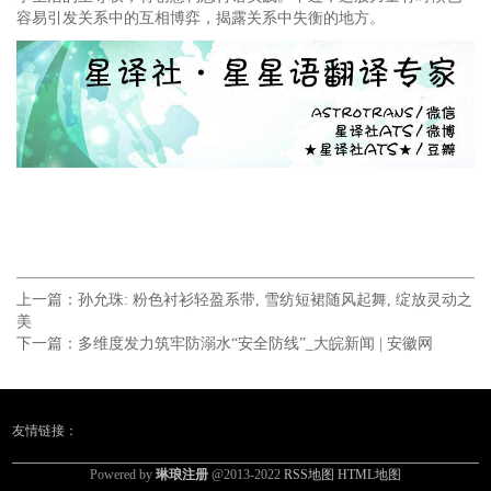
容易引发关系中的互相博弈，揭露关系中失衡的地方。
上一篇：
孙允珠: 粉色衬衫轻盈系带, 雪纺短裙随风起舞, 绽放灵动之
美
下一篇：
多维度发力筑牢防溺水“安全防线”_大皖新闻 | 安徽网
友情链接：
Powered by
琳琅注册
@2013-2022
RSS地图
HTML地图