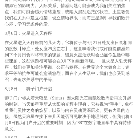
增添它的影响力。人际关系、情感问题可能会成为我们关注的焦
点，我们可能会感到情绪撕裂，或陷入混乱迷茫的状态。土星敦促
我们在关系中建立框架，设立清晰界限；而海王星则引导我们敞开
心扉，学习无条件的爱。
8月6日：火星进入天秤座
在火星进入天秤座前的几天内，它将位于与9月21日处女座日食相同
的度数【译注：处女座29度左右】。这意味着我们或许能提前感知
到下个月日食即将带来的课题。留意火星活跃时会凸显你生活中哪
些课题，这些课题很可能会在9月下旬重新浮现。一旦火星入驻天秤
座，我们会更加关注平衡、公正与秩序。在世界这个大舞台上，追
求平等的抗争可能会愈演愈烈；而在个人生活中，我们也会受到感
召，去追求关系中的平等。
8月8日——狮子门户开启
狮子门户标志着天狼星（Sirius）因太阳光芒而隐没数周后再次升起
的时刻。当天狼星重新从太阳的光辉中现身，它被视为“重生”，象征
着我们灵性之身的焕新，以及与内在灵魂更深层次、更有力量的连
接。虽然天狼星在接下来几天能否可见取决于地理纬度，但我们将8
月8日视为门户开启的重要时刻，因为“88”在数字能量学中具有特殊
意义。