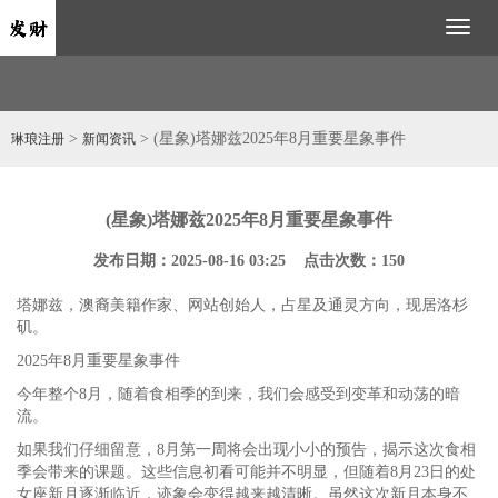
Toggl
naviga
>
> (星象)塔娜兹2025年8月重要星象事件
琳琅注册
新闻资讯
(星象)塔娜兹2025年8月重要星象事件
发布日期：2025-08-16 03:25 点击次数：150
塔娜兹，澳裔美籍作家、网站创始人，占星及通灵方向，现居洛杉
矶。
2025年8月重要星象事件
今年整个8月，随着食相季的到来，我们会感受到变革和动荡的暗
流。
如果我们仔细留意，8月第一周将会出现小小的预告，揭示这次食相
季会带来的课题。这些信息初看可能并不明显，但随着8月23日的处
女座新月逐渐临近，迹象会变得越来越清晰。虽然这次新月本身不