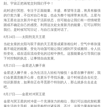
刻。宇宙正把画笔交到我们手中！
此时进行冥想、专注于正面能量、丰盛、希望等主题，将具有极强
的疗愈力量，不仅对自己有益，也会为整个地球带来光亮。土星与
海王星在这次新月中处于活跃状态，但可能会让我们有一些情绪受
困或不确定自己的感受。利用这次处女座新月的能量，它可以帮到
我们。是时候写写日记，与自己深度对话了。
8月24日——太阳刑克天王星
当处女座的太阳与双子座的天王星形成紧张相位时，空气中将弥漫
着不稳定的能量。变化与动荡可能让我们感到不安或脆弱，令人抗
拒变化，或在适应流动变化的过程中挣扎。这股能量会引导我们放
下对控制的执念，让事情自由发展。
8月25日——金星进入狮子座
金星进入狮子座，会为生活注入轻松与愉悦！金星在狮子座时，我
们会更愿意敞开心扉，也更乐于寻找乐趣。这个时候适合去社交、
结识新朋友，如果你正在寻觅那个特别的人，那么就多出去走走
吧。
8月27日——金星对冲冥王星
金星与冥王星的对冲是一个充满张力的相位，我们可以借此契机重
掌生活的主导权，将创意构想付诸实践。不过，这股力量有时候也