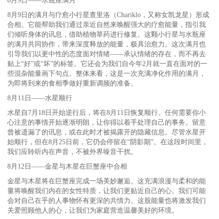
8月9日——水瓶座满月
8月9日的满月与疗愈小行星查里洛（Chariklo，又称女凯龙星）形成
合相。它能帮助我们通过亲近自然来唤醒强大的疗愈能量，指引我
们倾听身体的讯息，借助植物草药进行修复。这颗小行星与水瓶座
的满月共同协作，带来深度释放的能量，极具治愈力。这次满月也
引导我们以更中性的态度面对情绪——承认情绪的存在，而不再去
贴上“好”或“坏”的标签。它还会为我们自今年2月就一直在面对的一
些混杂能量画下句点。整体来看，这是一次充满净化作用的满月，
为即将到来的食相季做好重新调频的准备。
8月11日——水星顺行
水星自7月18日开始逆行后，将在8月11日恢复顺行。任何需要你小
心注意的事情开始逐渐明朗，让你得以着手处理自己的事务。留意
曾被遗漏了的讯息，或在此时才被揭露开的隐藏信息。尽管水星开
始顺行，但在8月25日前，它仍会停留在“阴影期”。在这段时间里，
我们应聆听内在声音，不被外界噪音干扰。
8月12日——金星与木星在巨蟹座中合相
金星与木星将在巨蟹座完成一场美妙邂逅。这充满浪漫与柔和的能
量将唤醒我们内在的女性特质，让我们更贴近自己的心。我们可能
会对自己在乎的人事物怀有更深的共情力。这股能量也将激发我们
关爱照顾他人的心，让我们为家庭营造温馨美好的环境。