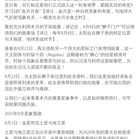
是日食，但它标志着我们正式踏入这一轮食相季，紧随其后的将是9
月7日的“血月月食”【译注：血月是一种自然景象和奇观，与地球大
气折射现象有关，一般发生在月全食之时】。
要想充分利用本月的宇宙能量，请记住，8月8日的“狮子门户”可以增
强我们的能量场【译注：每年8月8日，太阳会在狮子座的特定位置
与天狼星、地球形成对齐】。
接着在8月22日，再次借助另一个强大的星际之门来增强能量，这一
天太阳将与轩辕十四（Regulus）这颗被称为“狮心”的恒星精准对
齐。轩辕十四象征着繁荣与好运，所以沉浸与利用这股能量吧，为
你的生活注入源源不断的富足！
8月22日，当太阳从狮子座过渡到处女座时，我们会更加做好准备去
迎接即将到来的变革。处女座将帮助我们稳住能量，在可能出现的
混乱中建立秩序与规律。
让我们一起来看看本月的重要星象事件，以及如何顺势而行，与宇
宙能量同频共振。
2025年8月星象预测
8月1日：金星刑克土星与海王星
土星与海王星正在白羊座中紧密相随，为2026年初的重大合相做准
备。而随着8月的开启，金星将与这两颗重量级行星形成刑克相位，