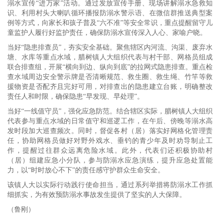
溺水宣传“进万家”活动。通过发放宣传手册、现场讲解溺水急救知
识、利用村头大喇叭循环播报防溺水警示语、在微信群推送典型案
例等方式，向家长和孩子普及“六不准”等安全常识，重点提醒留守儿
童监护人履行好监护责任，确保防溺水宣传深入人心、家喻户晓。
当好“隐患排查员”，夯实安全基础。聚焦辖区内河流、沟渠、废弃水
塘、水库等重点水域，腊树镇人大组织代表与村干部、网格员组成
联合排查组，开展“横向到边、纵向到底”的拉网式隐患排查。重点检
查水域周边安全警示牌是否清晰规范、救生圈、救生绳、竹竿等救
援物资是否配齐且完好可用，对排查出的隐患建立台账，明确整改
责任人和时限，确保隐患“早发现、早处理”。
当好“一线值守员”，强化应急防范。结合辖区实际，腊树镇人大组织
代表参与重点水域的日常值守和巡逻工作，在午后、傍晚等溺水高
发时段加大巡查频次。同时，督促各村（居）落实好网格化管理责
任，协助网格员做好对野外戏水、垂钓的青少年及时劝导制止工
作，提醒过往群众远离危险水域。此外，代表们还积极协助村
（居）组建应急小分队，参与防溺水应急演练，提升应急处置能
力，以“时时放心不下”的责任感守护群众生命安全。
该镇人大以实际行动践行使命担当，通过系列举措将防溺水工作抓
细抓实，为有效预防溺水事故发生提供了坚实的人大保障。
（鲁刚）