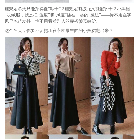
谁规定冬天只能穿得像“粽子”？谁规定羽绒服只能配裤子？小黑裙
+羽绒服，就是把“温度”和“风度”揉在一起的“魔法”——你不用在寒
风里冻得发抖，也不用看着别人的穿搭羡慕嫉妒。
这个冬天，你要不要把压在衣柜最里面的小黑裙翻出来？