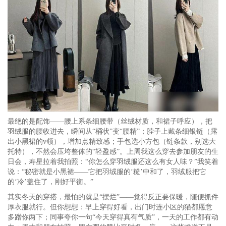
最绝的是配饰——腰上系条细腰带（丝绒材质，和裙子呼应），把
羽绒服的腰收进去，瞬间从“桶状”变“腰精”；脖子上戴条细银链（露
出小黑裙的v领），增加点精致感；手包选小方包（链条款，别选大
托特），不然会压垮整体的“轻盈感”。上周我这么穿去参加朋友的生
日会，寿星拉着我拍照：“你怎么穿羽绒服还这么有女人味？”我笑着
说：“秘密就是小黑裙——它把羽绒服的‘糙’中和了，羽绒服把它
的‘冷’盖住了，刚好平衡。”
其实冬天的穿搭，最怕的就是“摆烂”——觉得反正要保暖，随便抓件
厚衣服就行。但你想想：早上穿得好看，出门时连小区的猫都愿意
多蹭你两下；同事夸你一句“今天穿得真有气质”，一天的工作都有动