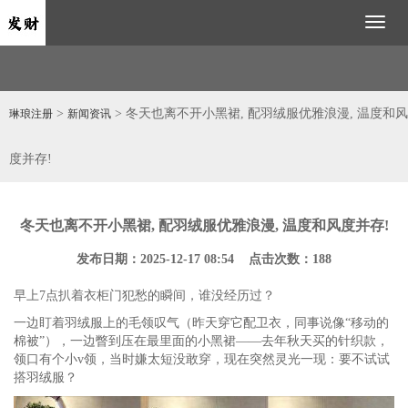
Toggl
naviga
>
> 冬天也离不开小黑裙, 配羽绒服优雅浪漫, 温度和风
琳琅注册
新闻资讯
度并存!
冬天也离不开小黑裙, 配羽绒服优雅浪漫, 温度和风度并存!
发布日期：2025-12-17 08:54 点击次数：188
早上7点扒着衣柜门犯愁的瞬间，谁没经历过？
一边盯着羽绒服上的毛领叹气（昨天穿它配卫衣，同事说像“移动的
棉被”），一边瞥到压在最里面的小黑裙——去年秋天买的针织款，
领口有个小v领，当时嫌太短没敢穿，现在突然灵光一现：要不试试
搭羽绒服？