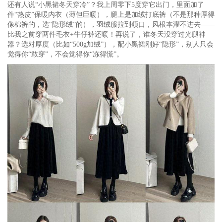
还有人说“小黑裙冬天穿冷”？我上周零下5度穿它出门，里面加了
件“热皮”保暖内衣（薄但巨暖），腿上是加绒打底裤（不是那种厚得
像棉裤的，选“隐形绒”的），羽绒服拉到领口，风根本灌不进去——
比我之前穿两件毛衣+牛仔裤还暖！再说了，谁冬天没穿过光腿神
器？选对厚度（比如“500g加绒”），配小黑裙刚好“隐形”，别人只会
觉得你“敢穿”，不会觉得你“冻得慌”。