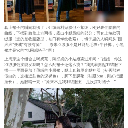
套上裙子的瞬间就愣了：针织面料贴肤但不紧绷，刚好裹住腰腹的
曲线，下摆到膝盖上方两指，露出小腿最细的部分；再套上短款羽
绒服（选的是收腰版型，袖口有螺纹收紧），镜子里的人瞬间从“圆
滚滚”变成“有腰有腿”——原来羽绒服不是只能配毛衣+牛仔裤，小黑
裙才是它的“氛围感搭子”啊！
上周穿这个组合去喝奶茶，隔壁桌的小姑娘凑过来问：“姐姐，你这
羽绒服链接能发我吗？怎么配裙子还这么瘦？”我笑着掀起羽绒服下
摆——里面是加了薄绒的小黑裙，腿上套着厚光腿神器（别买那种
假白的，选接近肤色的深裸色），脚下是踝靴（鞋跟3cm，刚好把腿
拉长）。她眼睛一亮：“原来不是我羽绒服丑，是没搭对裙子！”