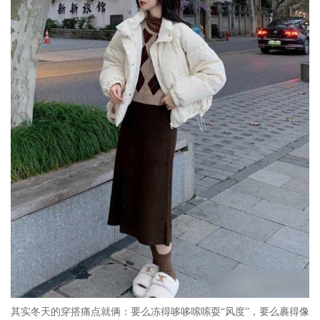
其实冬天的穿搭痛点就俩：要么冻得哆哆嗦嗦耍“风度”，要么裹得像